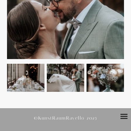
©KunstRaumRavello 2025